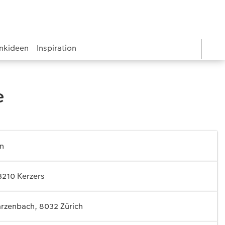
nkideen
Inspiration
e
in
3210 Kerzers
zenbach, 8032 Zürich