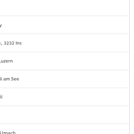
y
, 3232 Ins
Luzern
il am See
il
 Uznach